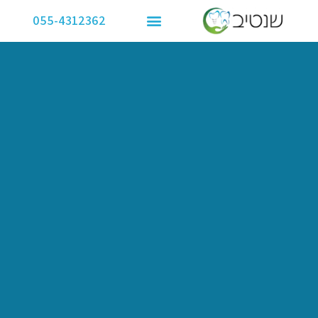
ילוג
055-4312362
תוכן