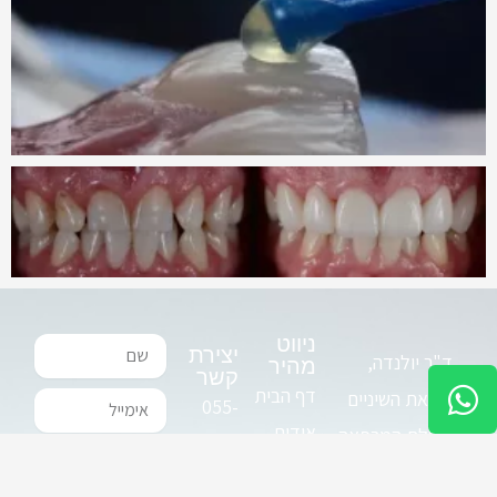
ניווט
שם
יצירת
ד"ר יולנדה,
מהיר
W
קשר
דף הבית
רופאת השיניים
אימייל
h
055-
אודות
ובעלת המרפאה
a
4312362
טלפון
ניידת
שנטיב מעניקה
t
רש"י