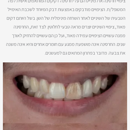
ציפויי חרסינה או למינייט הם עלי חרסינה דקיקים המותאמים אישית לפה
המטופל/ת. הציפויים מודבקים באמצעות דבק המיוחד לשכבת האימייל
הטבעית של השיניים לאחר השחזה מינימלית של השן. בשל היותם דקים
מאוד, ציפויי השיניים יוצרים מראה טבעי לחלוטין. לצד זאת, החרסינה
ממנה עשויים הציפויים עמידה מאוד, ועל כן הם עשויים להחזיק לאורך
שנים. החרסינה אינה מושפעת ממגע עם חומרים אחרים והיא אינה משנה
את צבעה. מדובר בפתרון המתאים גם למעשנים.