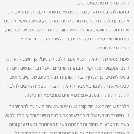
השיניים המודרנית מציעה כיום.
בדומה להתבגרות הגוף, גם השיניים שלנו נשחקות עם השנים ומאבדות
את צבען הלבן. גם גורמים חיצוניים שונים כמו תזונה, עישון, משקאות שונים
ואף תרופות מסוימות, מובילים לשינוי גוון השיניים. הן אם השיניים מצהיבות,
מוכתמות ואף מאפירות עם השנים, ניתן לשפר מצב זה ולהפוך את
השיניים ללבנות יותר.
שמו העממי של התהליך הוא אומנם "הלבנת שיניים", אך חשוב לדעת כי
השם המקצועי הוא דווקא "
". אצל רוב האנשים קיים גוון
הבהרת שיניים
בסיסי לשיניים, כך שניתן להבהיר אותן עד גבול מסוים, שכן קיים מחסום
טבעי שלא ניתן לעבור באמצעות תהליך ההבהרה. במידה ורוצים להלבין
יותר, ניתן לעשות זאת באמצעים אחרים כמו
ציפוי חרסינה.
הלבנת שיניים היא טיפול קוסמטי, נגיש ופשוט יחסית שנועד להבהיר את
גוון השיניים הטבעי ועל ידי כך לשפר את מראה השיניים והחיוך מבלי לפגוע
בשיניים הטבעיות. תחום זה התפתח בשנים האחרונות בצעדי ענק וכיום
הוא מציע כמה פתרונות לשיניים בהירות ולבנות יותר. צריך לחזור על