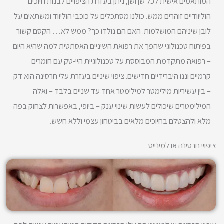
המותאמים אישית לכל שן ושן, ניתן בעזרת הציפויים לבנות חיוכים
הוליוודיים זוהרים ממש. כולנו מסתכלים על כוכבי הוליווד ומשתאים על
לובן שיניהם המושלמות. האם הם נולדו כך? ממש לא… הקסם קשור
בפיתוח טכנולוגי שהפך את רפואת השיניים האסתטית למה שהיא היום
– רפואה מתקדמת המבוססת על טכנולוגיית היי-טק עם חומרים
קרמיים וננו היברידיים חדישים. ציפוי שיניים בעזרת עלי חרסינה הוא דק
– בין עשיריות מילימטר למילימטר אחד עד שניים בלבד – ואלה
המילימטרים שיכולים לעשות שינוי ענק – ביופי, באפשרות לצחוק בפה
מלא ולהצטלם בחיוכים מלאים בביטחון עצמי וללא חשש.
ציפויי חרסינה או למינייט