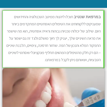
תוכלו ליהנות ממיטב הטכנולוגיה והחידושים
במרפאת שנטיב
שמעניקים ללקוחותינו את הטיפולים האסתטיים המתקדמים ביותר
היום. שילוב של יכולות טכניות גבוהות וראייה אסתטית, הוא מה שישפר
את מראה השיניים שלך, יעניק לך חיוך מושלם ולצד זה גם ישמור על
התפקוד המלא והנכון של הפה. שחזור חרסינה, ציפויים, הלבנת שיניים
– הם רק חלק מהטיפולים המהווים תחליף פונקציונלי ואסתטי לשיניים
הטבעיות, ושאותם ניתן לקבל במרפאתנו.